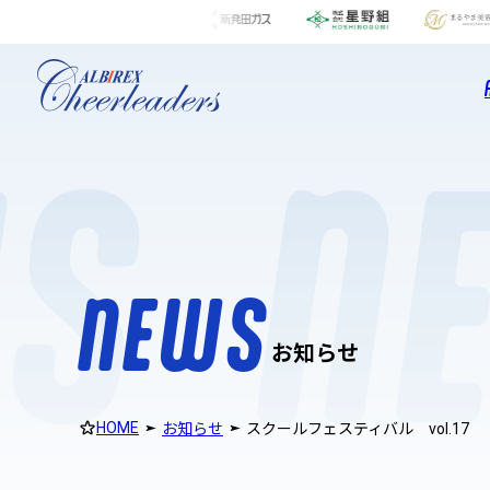
n
e
w
s
S
N
N
E
W
S
お知らせ
HOME
お知らせ
スクールフェスティバル vol.17