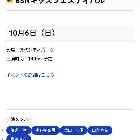
BSNキッズフェスティバル
BSN
10月6日（日）
キ
ッ
ズ
会場：万代シティパーク
フ
ェ
出演時間：14:15～予定
ス
テ
イベントの詳細はこちら
ィ
バ
ル
出演メンバー
渡邊 千華
小野寺 菜月
太田 心優
山倉 悠希
橋塲 泉咲