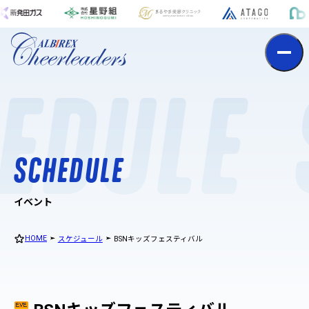
S
c
h
e
d
u
l
e
EDULE
S
C
H
E
D
U
L
E
イベント
HOME
スケジュール
BSNキッズフェスティバル