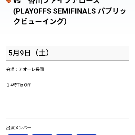
vs 香川ファイブアローズ
(PLAYOFFS SEMIFINALS パブリッ
クビューイング）
vs
5月9日（土）
香
川
フ
会場：アオーレ長岡
ァ
イ
ブ
１4時Tip Off
ア
ロ
ー
ズ
(PLAYOFFS
SEMIFINALS
パ
出演メンバー
ブ