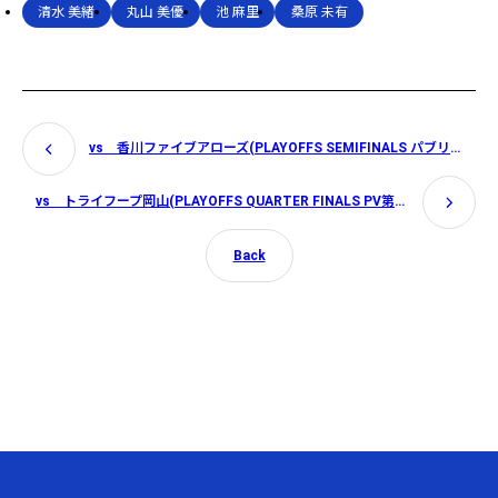
リ
清水 美緒
丸山 美優
池 麻里
桑原 未有
ッ
ク
ビ
ュ
ー
イ
vs 香川ファイブアローズ(PLAYOFFS SEMIFINALS パブリックビューイング）
ン
グ）
vs トライフープ岡山(PLAYOFFS QUARTER FINALS PV第３戦実施の場合）
Back