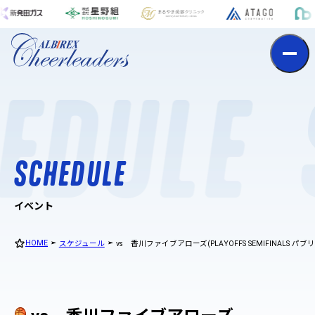
S
c
h
e
d
u
l
e
EDULE
S
C
H
E
D
U
L
E
イベント
HOME
スケジュール
vs 香川ファイブアローズ(PLAYOFFS SEMIFINALS 