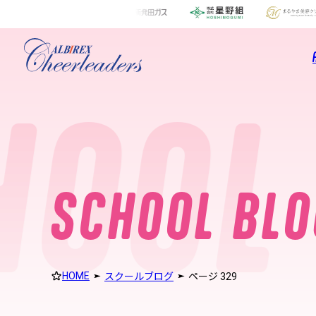
s
c
h
o
o
l
b
l
o
g
OOL 
S
C
H
O
O
L
B
L
O
HOME
スクールブログ
ページ 329