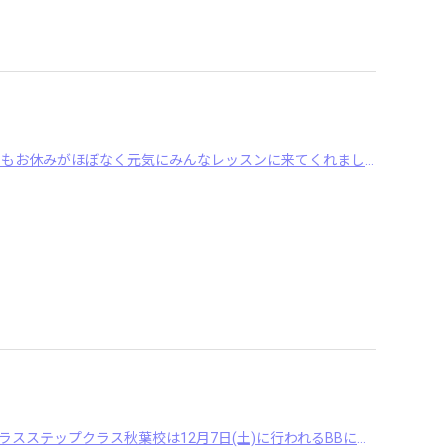
こんにちは 今日は本当に冷えてますね 風邪が流行っていますが、中央校は昨日もお休みがほぼなく元気にみんなレッスンに来てくれましたよー&n ･･･
こんばんは本日は秋葉校のレッスンの様子をお伝えしますプレクラスキッズクラスステップクラス秋葉校は12月7日(土)に行われるBBに参加しますフェスティバルのダ ･･･