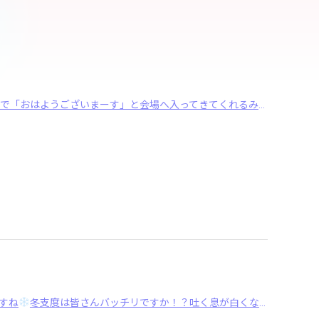
こんばんは本日は西蒲SC校の様子をご紹介しますプレクラスとっても大きな声で「おはようございまーす」と会場へ入ってきてくれるみんな疲れても、難しくても最後まで ･･･
すね
冬支度は皆さんバッチリですか！？吐く息が白くなり私は焦っている今日この頃です！ ･･･