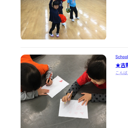
School
★古
こんば