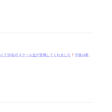
にて50名のスクール生が受検してくれました
午後は新潟会場にて106名が ･･･