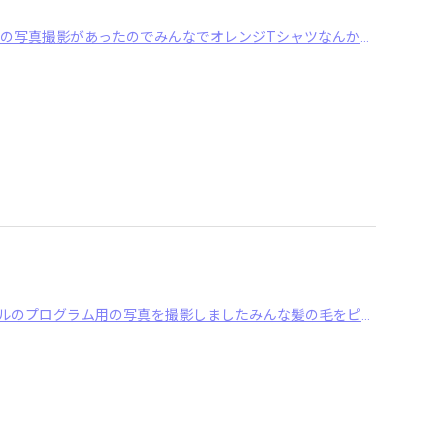
こんにちは！青山校火曜日クラス、11月の様子をどうぞっ今月はプログラム用の写真撮影があったのでみんなでオレンジTシャツなんか、みんなそろうと嬉しい…キッズク ･･･
こんにちは新発田校からお伝えします！前回レッスンでスクールフェスティバルのプログラム用の写真を撮影しましたみんな髪の毛をピシッと綺麗に整えて、準備万端でレッ ･･･