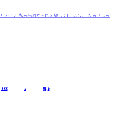
こんばんは！だんだんと寒くなってきました。体調不良でレッスンを休む子もチラホラ…私も先週から喉を壊してしまいました皆さまもお気をつけ下さいさて、日赤校の11 ･･･
333
»
最後