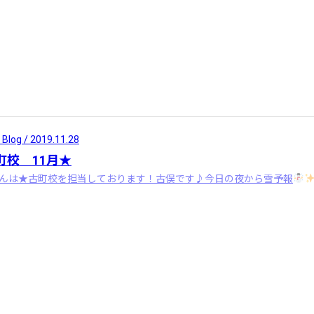
 Blog / 2019.11.28
町校 11月★
んは★古町校を担当しております！古俣です♪今日の夜から雪予報