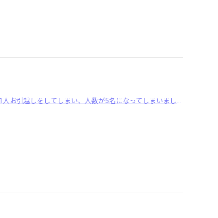
こんにちは！中央校プレクラスとキッズステップクラスです今月プレクラスは1人お引越しをしてしまい、人数が5名になってしまいました動画と写真は6人での最後のレッ ･･･