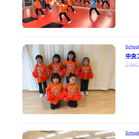
School
中央
School