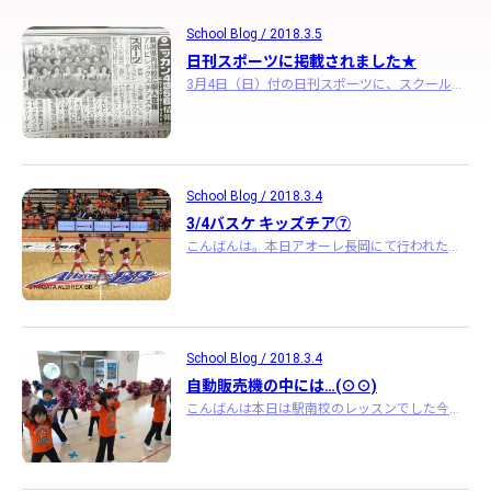
School Blog / 2018.3.5
日刊スポーツに掲載されました★
3月4日（日）付の日刊スポーツに、スクールの記事が掲載されました 写真はジュニアチアリーダーズ こちらでデジタル版もご覧頂けますhttp ･･･
School Blog / 2018.3.4
3/4バスケ キッズチア⑦
こんばんは。本日アオーレ長岡にて行われた、アルビレックスBB vs アルバルク東京戦にて、キッズチアを実施しました
School Blog / 2018.3.4
自動販売機の中には…(⊙⊙)
こんばんは本日は駅南校のレッスンでした今日も元気いっぱいのレッスンを楽しんできました今日は体験のお友達が来てくれました初めてなのにとっても上手にダンスを踊っ ･･･