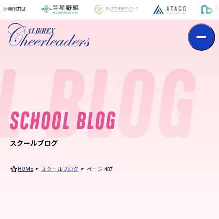
s
c
h
o
o
l
b
l
o
g
L BLOG
S
C
H
O
O
L
B
L
O
G
スクールブログ
HOME
スクールブログ
ページ 407