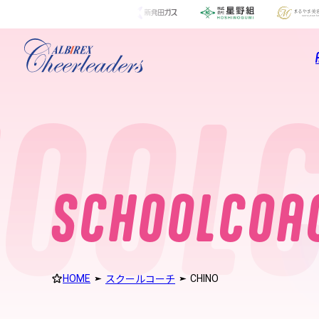
s
c
h
o
o
l
c
o
a
c
h
OOLC
S
C
H
O
O
L
C
O
A
HOME
CHINO
スクールコーチ