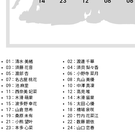
01：清水 美緒
02：渡邊 千華
03：須藤 花音
04：須貝 梨々香
05：渡部 杏
06：小野寺 菜月
07：名古屋 桃花
08：丸山 美優
09：池 麻里
10：中澤 真凜
11：西奈美 妃菜
12：高見 唯
13：木滑 萌果
14：木滑 留果
15：波多野 幸花
16：太田 心優
17：山倉 悠希
18：橋場 泉咲
19：桑原 未有
20：竹内 花菜江
21：小熊 望叶
22：数藤 碧依
23：本多 心菜
24：山口 恋春