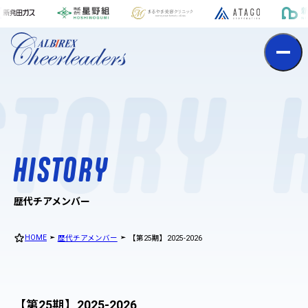
h
i
s
t
o
r
y
STORY
H
I
S
T
O
R
Y
歴代チアメンバー
HOME
歴代チアメンバー
【第25期】2025-2026
【第25期】2025-2026