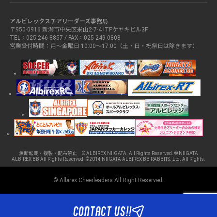
アルビレックスチアリーダーズ事務局
〒950-0916 新潟市中央区米山2-7-4 ITPケヤキビル3F
TEL：025-246-8857 / FAX：025-249-0808
営業受付時間：月～金曜日 10:00～17:00（土・日・祝祭日は除きます）
無断転載・複製・配布禁止 © ALBIREX NIIGATA. All Rights Reserved. © NIIGATA
ALBIREX BB All Rights Reserved. ©2014 NIIGATA ALBIREX BB RABBITS.,Ltd. All Rights.
© Albirex Cheerleaders All Right Reserved.
CONTACT US!!
CONTACT US!!