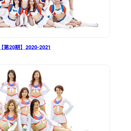
【第20期】2020-2021