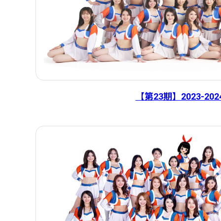
【第23期】2023-202