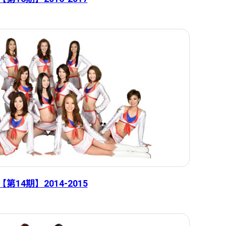
【第14期】2014-2015