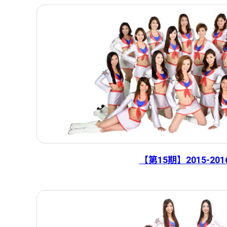
【第15期】2015-201