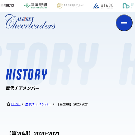
h
i
s
t
o
r
y
STORY
H
I
S
T
O
R
Y
歴代チアメンバー
HOME
歴代チアメンバー
【第20期】2020-2021
【第20期】2020-2021