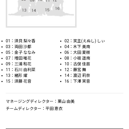
01：須貝 梨々香
02：笑主(えぬし) しぃ
03：両田 沙都
04：木下 美南
05：金子 ななみ
06：大田 夏樹
07：増田 唯花
08：小坂 遥南
09：三浦 和花
10：古俣 佳苗
11：石川 由利菜
12：藤宮 舞
13：緒形 燿
14：渡辺 莉奈
15：須藤 花音
16：下澤 実音
マネージングディレクター：栗山 由美
チームディレクター：平田 恵衣