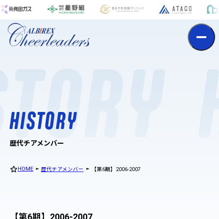
h
i
s
t
o
r
y
STORY
H
I
S
T
O
R
Y
歴代チアメンバー
HOME
歴代チアメンバー
【第6期】2006-2007
【第6期】2006-2007