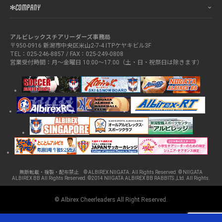
COMPANY
アルビレックスチアリーダーズ事務局
〒950-0916 新潟市中央区米山2-7-4 ITPケヤキビル3F
TEL：025-246-8857 / FAX：025-249-0808
営業受付時間：月～金曜日 10:00～17:00（土・日・祝祭日は除きます）
無断転載・複製・配布禁止 © ALBIREX NIIGATA. All Rights Reserved. © NIIGATA
ALBIREX BB All Rights Reserved. ©2014 NIIGATA ALBIREX BB RABBITS.,Ltd. All Rights.
© Albirex Cheerleaders All Right Reserved.