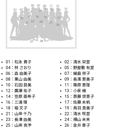
01：松永 貴子
02：清水 栄里
04：林 さおり
05：野屋敷 有里
06：森 由美子
07：細島 祥子
08：栗山 由美
09：長濱 恵美子
10：石田 良美
11：篠原 恵理
12：廣瀬 祐子
13：小泉 縁
14：笠原 亜希子
15：斎藤 世意子
16：三浦 環
17：佐藤 未帆
18：堀 文子
19：鳥羽 真美子
21：山岸 千乃
22：清水 咲里
23：長澤 由美
24：横山 未来
25：山岸 克予
26：金井 景子