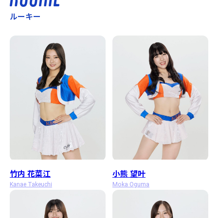
ルーキー
竹内 花菜江
小熊 望叶
Kanae Takeuchi
Moka Oguma