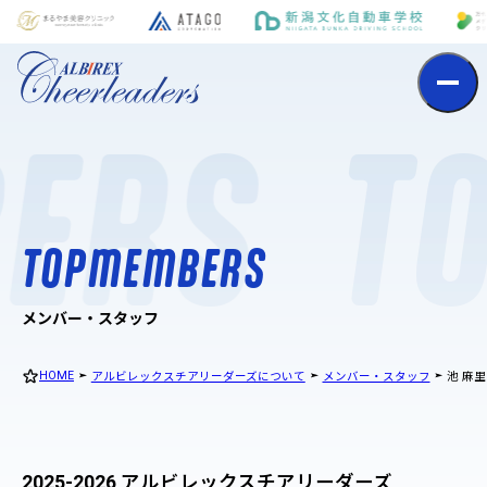
t
o
p
m
e
m
b
e
r
s
ERS
T
T
O
P
M
E
M
B
E
R
S
メンバー・スタッフ
HOME
アルビレックスチアリーダーズについて
メンバー・スタッフ
池 麻里
2025-2026 アルビレックスチアリーダーズ