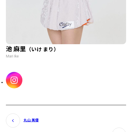
池 麻里
（いけ まり）
Mari Ike
丸山 美優